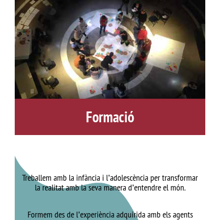
Formació
ió
F
Treballem amb la infància i l’adolescència per transformar
la realitat amb la seva manera d’entendre el món.
Formem des de l’experiència adquirida amb els agents
ue
A