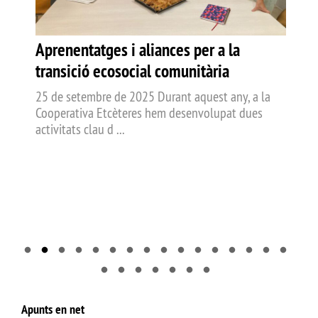
E
e
Aprenentatges i aliances per a la
P
transició ecosocial comunitària
s
25 de setembre de 2025 Durant aquest any, a la
d
Cooperativa Etcèteres hem desenvolupat dues
activitats clau d ...
Apunts en net