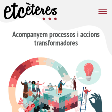
Vés al contingut
Etcèteres
Acompanyem processos i accions
transformadores