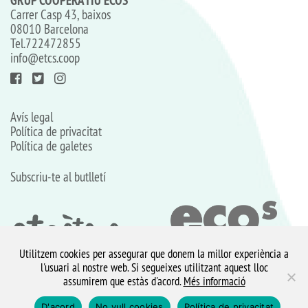
GRUP COOPERATIU ECOS
Carrer Casp 43, baixos
08010 Barcelona
Tel.
722472855
info@etcs.coop
Avís legal
Política de privacitat
Política de galetes
Subscriu-te al butlletí
Utilitzem cookies per assegurar que donem la millor experiència a
l'usuari al nostre web. Si segueixes utilitzant aquest lloc
assumirem que estàs d'acord.
Més informació
Il·lustracions d’
esteladediego
D'acord
No vull cookies
Política de privacitat