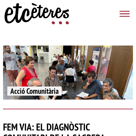
Vés al contingut
Etcèteres
Acció Comunitària
FEM VIA: EL DIAGNÒSTIC