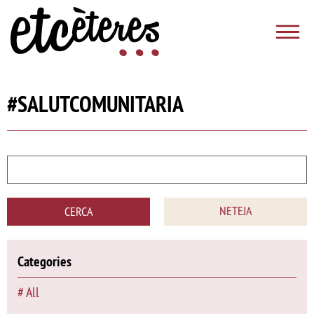
Vés al contingut
Etcèteres
#SALUTCOMUNITARIA
NETEJA
CERCA
Categories
All