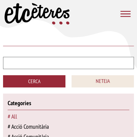
Vés al contingut
Etcèteres
NETEJA
CERCA
Categories
All
Acció Comunitària
Acció Comunitària