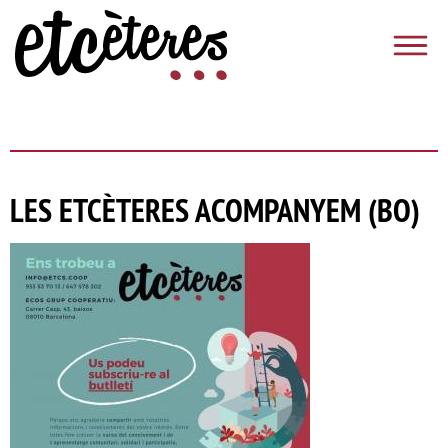
Saltar al contenido
Etcèteres
LES ETCÈTERES ACOMPANYEM (BO)